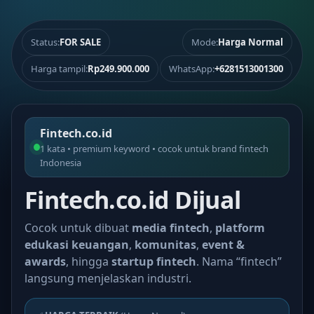
Status:
FOR SALE
Mode:
Harga Normal
Harga tampil:
Rp249.900.000
WhatsApp:
+6281513001300
Fintech.co.id
1 kata • premium keyword • cocok untuk brand fintech
Indonesia
Fintech.co.id Dijual
Cocok untuk dibuat
media fintech
,
platform
edukasi keuangan
,
komunitas
,
event &
awards
, hingga
startup fintech
. Nama “fintech”
langsung menjelaskan industri.