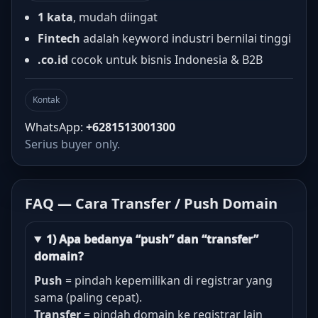
1 kata
, mudah diingat
Fintech
adalah keyword industri bernilai tinggi
.co.id
cocok untuk bisnis Indonesia & B2B
Kontak
WhatsApp:
+6281513001300
Serius buyer only.
FAQ — Cara Transfer / Push Domain
1) Apa bedanya “push” dan “transfer”
domain?
Push
= pindah kepemilikan di registrar yang
sama (paling cepat).
Transfer
= pindah domain ke registrar lain