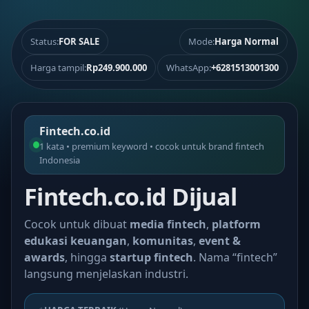
Status:
FOR SALE
Mode:
Harga Normal
Harga tampil:
Rp249.900.000
WhatsApp:
+6281513001300
Fintech.co.id
1 kata • premium keyword • cocok untuk brand fintech
Indonesia
Fintech.co.id Dijual
Cocok untuk dibuat
media fintech
,
platform
edukasi keuangan
,
komunitas
,
event &
awards
, hingga
startup fintech
. Nama “fintech”
langsung menjelaskan industri.