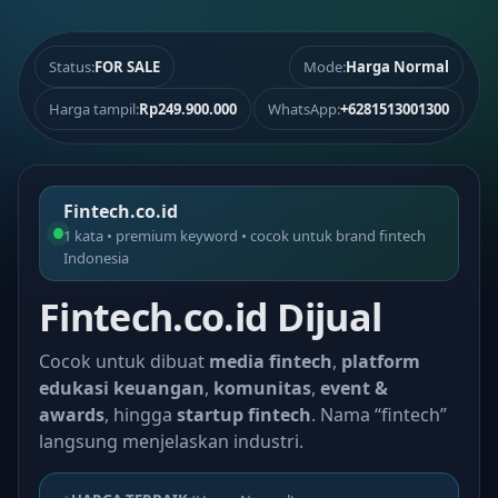
Status:
FOR SALE
Mode:
Harga Normal
Harga tampil:
Rp249.900.000
WhatsApp:
+6281513001300
Fintech.co.id
1 kata • premium keyword • cocok untuk brand fintech
Indonesia
Fintech.co.id Dijual
Cocok untuk dibuat
media fintech
,
platform
edukasi keuangan
,
komunitas
,
event &
awards
, hingga
startup fintech
. Nama “fintech”
langsung menjelaskan industri.