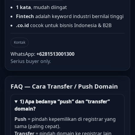
1 kata
, mudah diingat
Fintech
adalah keyword industri bernilai tinggi
.co.id
cocok untuk bisnis Indonesia & B2B
Kontak
WhatsApp:
+6281513001300
Serius buyer only.
FAQ — Cara Transfer / Push Domain
1) Apa bedanya “push” dan “transfer”
domain?
Push
= pindah kepemilikan di registrar yang
sama (paling cepat).
Transfer
= pindah domain ke registrar lain