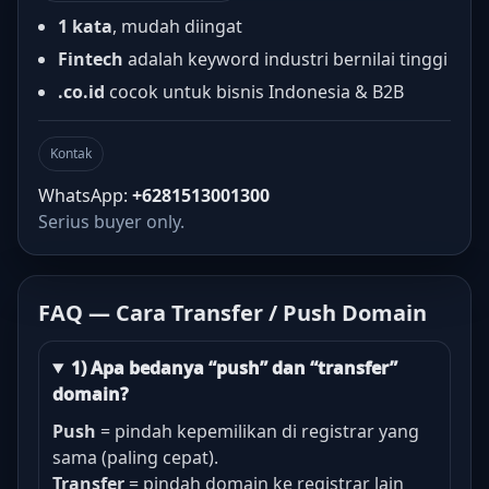
1 kata
, mudah diingat
Fintech
adalah keyword industri bernilai tinggi
.co.id
cocok untuk bisnis Indonesia & B2B
Kontak
WhatsApp:
+6281513001300
Serius buyer only.
FAQ — Cara Transfer / Push Domain
1) Apa bedanya “push” dan “transfer”
domain?
Push
= pindah kepemilikan di registrar yang
sama (paling cepat).
Transfer
= pindah domain ke registrar lain