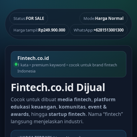
Status:
FOR SALE
Mode:
Harga Normal
Harga tampil:
Rp249.900.000
WhatsApp:
+6281513001300
Fintech.co.id
1 kata • premium keyword • cocok untuk brand fintech
Indonesia
Fintech.co.id Dijual
Cocok untuk dibuat
media fintech
,
platform
edukasi keuangan
,
komunitas
,
event &
awards
, hingga
startup fintech
. Nama “fintech”
langsung menjelaskan industri.